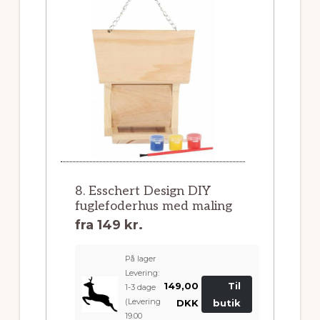
8. Esschert Design DIY
fuglefoderhus med maling
fra
149 kr.
På lager
Levering:
149,00
Til
1-3 dage
(Levering
DKK
butik
19.00