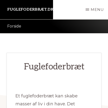
Skip
FUGLEFODERBRÆT.DK
MENU
til
indhold
Kort
Forside
intro
her
Fuglefoderbræt
Et fuglefoderbræt kan skabe
masser af liv i din have. Det