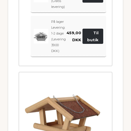
(Gratis
levering)
På lager
Levering:
459,00
Til
1-2 dage
(Levering
DKK
butik
39.00
DKK)