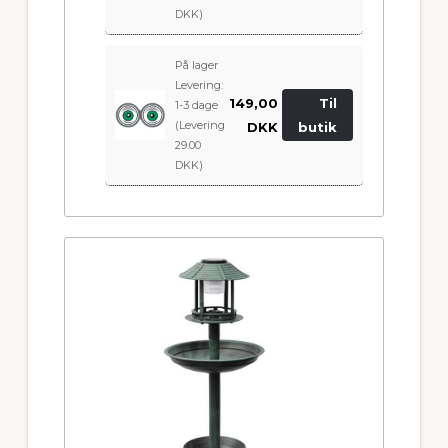
DKK)
På lager
Levering:
149,00
Til
1-3 dage
(Levering
DKK
butik
29.00
DKK)