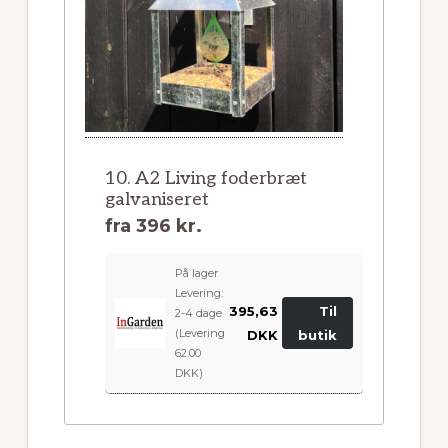
10. A2 Living foderbræt
galvaniseret
fra
396 kr.
På lager
Levering:
395,63
Til
2-4 dage
(Levering
DKK
butik
62.00
DKK)