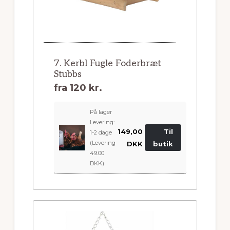
7. Kerbl Fugle Foderbræt
Stubbs
fra
120 kr.
På lager
Levering:
149,00
Til
1-2 dage
(Levering
DKK
butik
49.00
DKK)