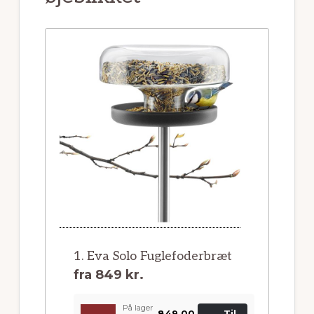
1. Eva Solo Fuglefoderbræt
fra
849 kr.
På lager
849,00
Til