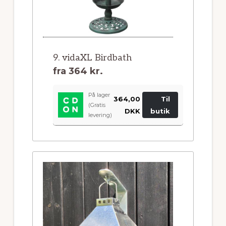
9. vidaXL Birdbath
fra
364 kr.
På lager
364,00
Til
(Gratis
DKK
butik
levering)