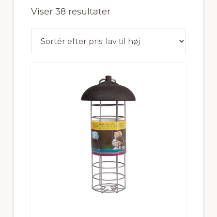
Sorteret
Viser 38 resultater
efter
pris:
lav
til
høj