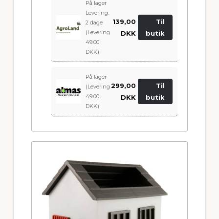
På lager
Levering:
139,00
Til
2 dage
(Levering
DKK
butik
49.00
DKK)
På lager
299,00
Til
(Levering
49.00
DKK
butik
DKK)