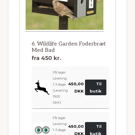
6. Wildlife Garden Foderbræt
Med Bad
fra
450 kr.
På lager
Levering:
450,00
Til
1-3 dage
(Levering
DKK
butik
19.00
DKK)
På lager
Levering:
450,00
Til
1-3 dage
DKK
butik