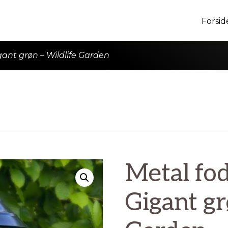
Forsid
ant grøn – Wildlife Garden
Metal fo
Gigant gr