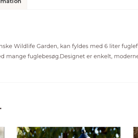
rmation
ke Wildlife Garden, kan fyldes med 6 liter fuglef
 med mange fuglebesøg.Designet er enkelt, moder
r