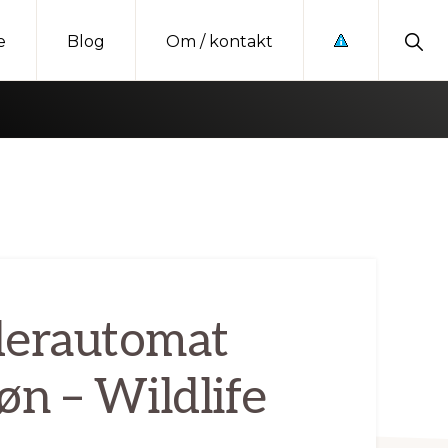
Sho
e
Blog
Om / kontakt
Sear
derautomat
øn – Wildlife