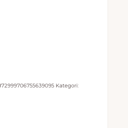
872999706755639095
Kategori: