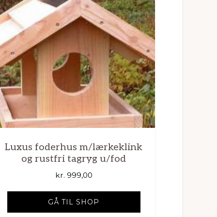
Luxus foderhus m/lærkeklink
og rustfri tagryg u/fod
kr.
999,00
GÅ TIL SHOP