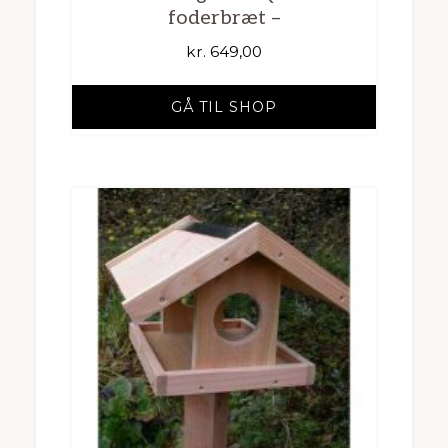
foderbræt –
kr.
649,00
GÅ TIL SHOP