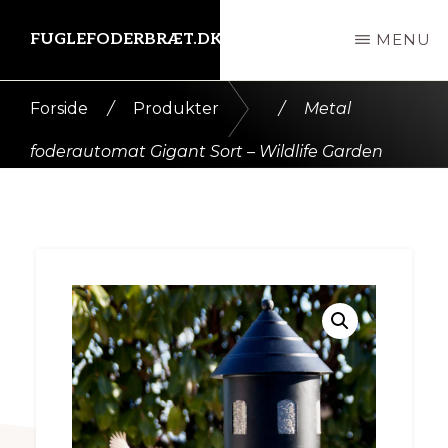
Skip
FUGLEFODERBRÆT.DK
MENU
til
indhold
Kort
Forside
/
Produkter
/
Metal
intro
foderautomat Gigant Sort – Wildlife Garden
her