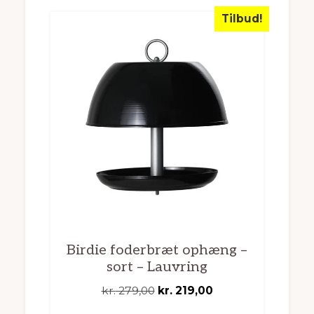
Tilbud!
Birdie foderbræt ophæng –
sort – Lauvring
Den
Den
kr.
279,00
kr.
219,00
oprindelige
aktuelle