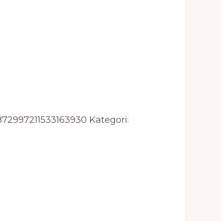
872997211533163930
Kategori: