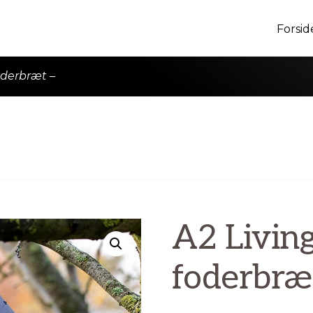
Forsid
oderbræt –
A2 Livin
foderbræ