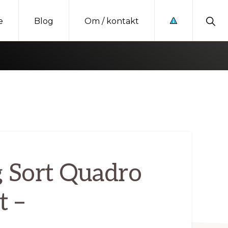
Sho
e
Blog
Om / kontakt
Sear
g Sort Quadro
t –