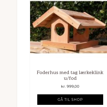
Foderhus med tag lærkeklink
u/fod
kr.
999,00
GÅ TIL SHOP